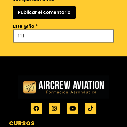
Este @ño
*
CURSOS