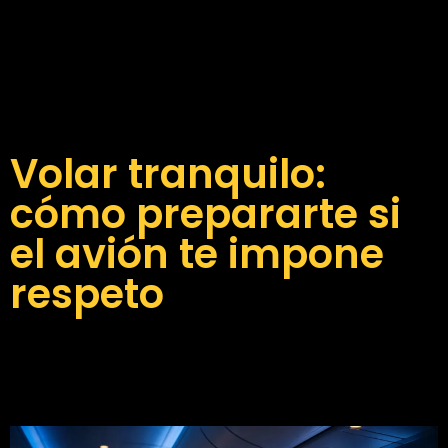
Volar tranquilo:
cómo prepararte si
el avión te impone
respeto
Volar tranquilo es posible cuando entiendes el avión,
preparas el viaje y sabes qué hacer antes y durante el
vuelo. AirCrew te acompaña en Manises.