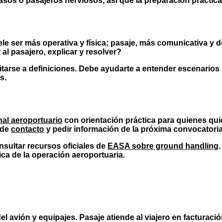
asos o pasajeros nerviosos, así que la preparación práctica
le ser más operativa y física; pasaje, más comunicativa y de
al pasajero, explicar y resolver?
itarse a definiciones. Debe ayudarte a entender escenarios
s.
nal aeroportuario
con orientación práctica para quienes quie
sde
contacto
y pedir información de la próxima convocatoria
nsultar recursos oficiales de
EASA sobre ground handling
ica de la operación aeroportuaria.
l avión y equipajes. Pasaje atiende al viajero en facturaci