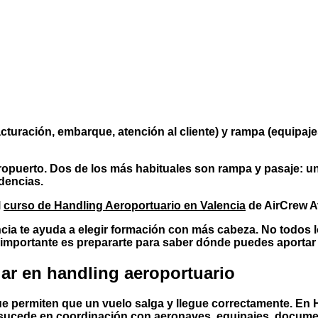
acturación, embarque, atención al cliente) y
rampa
(equipajes
eropuerto. Dos de los más habituales son rampa y pasaje: un
idencias.
l
curso de Handling Aeroportuario en Valencia
de AirCrew Av
encia te ayuda a elegir formación con más cabeza. No todos
importante es prepararte para saber dónde puedes aportar 
jar en handling aeroportuario
que permiten que un vuelo salga y llegue correctamente. En
e sucede en coordinación con aeronaves, equipajes, documen