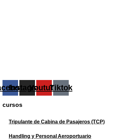
acebook
Instagram
Youtube
Tiktok
cursos
Tripulante de Cabina de Pasajeros (TCP)
Handling y Personal Aeroportuario